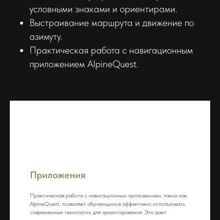
условными знаками и ориентирами.
Выстраивание маршрута и движение по
азимуту.
Практическая работа с навигационным
приложением AlpineQuest.
Приложения
Практическая работа с навигационным приложением, таким как
AlpineQuest, позволяет обучающимся эффективно использовать
современные технологии для ориентирования. Это дает