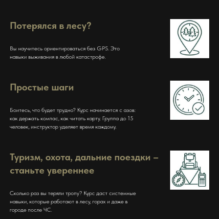
Потерялся в лесу?
Вы научитесь ориентироваться без GPS. Это
навыки выживания в любой катастрофе.
Простые шаги
Боитесь, что будет трудно? Курс начинается с азов:
как держать компас, как читать карту. Группа до 15
человек, инструктор уделяет время каждому.
Туризм, охота, дальние поездки –
станьте увереннее
Сколько раз вы теряли тропу? Курс даст системные
навыки, которые работают в лесу, горах и даже в
городе после ЧС.