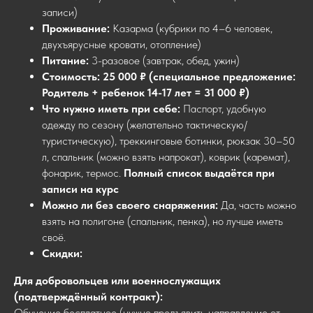
записи)
Проживание:
Казарма (кубрики по 4–6 человек,
двухъярусные кровати, отопление)
Питание:
3-разовое (завтрак, обед, ужин)
Стоимость:
25 000 ₽ (специальное предложение:
Родитель + ребенок 14-17 лет = 31 000 ₽)
Что нужно иметь при себе:
Паспорт, удобную
одежду по сезону (желательно тактическую/
туристическую), треккинговые ботинки, рюкзак 30–50
л, спальник (можно взять напрокат), коврик (каремат),
фонарик, термос.
Полный список выдаётся при
записи на курс
Можно ли без своего снаряжения:
Да, часть можно
взять на полигоне (спальник, пенка), но лучше иметь
своё.
Скидки:
Для добровольцев или военнослужащих
(подтверждённый контракт):
Обучение бесплатное (нужно предъявить направление от