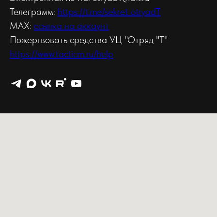
Телеграмм:
https://t.me/sekret_otryadT
MAX:
ссылка на аккаунт
Пожертвовать средства УЦ "Отряд "Т"
https://www.tacticm.ru/help