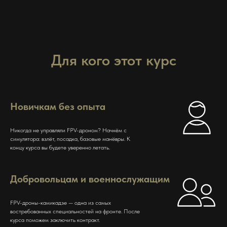
Для кого этот курс
Новичкам без опыта
Никогда не управляли FPV-дроном? Начнём с
симулятора: взлёт, посадка, базовые манёвры. К
концу курса вы будете уверенно летать.
Добровольцам и военнослужащим
FPV-дроны-камикадзе — одна из самых
востребованных специальностей на фронте. После
курса поможем заключить контракт.