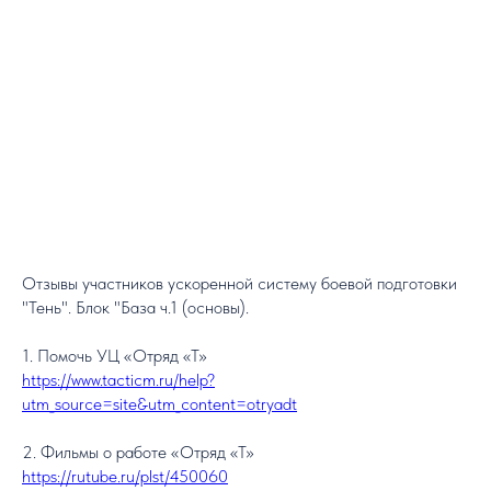
Отзывы участников ускоренной систему боевой подготовки
"Тень". Блок "База ч.1 (основы).
1. Помочь УЦ «Отряд «Т»
https://www.tacticm.ru/help?
utm_source=site&utm_content=otryadt
2. Фильмы о работе «Отряд «Т»
https://rutube.ru/plst/450060