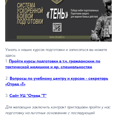
Узнать о наших курсах подготовки и записаться вы можете
здесь:
1.
Пройти курсы подготовки в т.ч. гражданским по
тактической медицине и др. специальностям
2.
Вопросы по учебному центру и курсам - cекретарь
«Отряд «Т»
3.
Сайт УЦ "Отряд "Т"
Для желающих заключить контракт приглашаем пройти у нас
подготовку на льготных основаниях с последующей