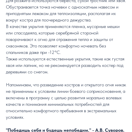
Для розжига используются береста, сухой тростник или хвоя.
Обустраивается точка ночевки с односкатным навесом и
приподнятым лежаком для теплоизоляции, располагая их
вокруг костра для поочередного дежурства.
В качестве укрытия применяются пленка, мусорные мешки
или спасодеяла, которые серебряной стороной
поворачивают к огню для отражения тепла и защиты от
сквозняков. Это позволяет комфортно ночевать без
спальников даже при -12°C.
Также используются естественные укрытия, такие как густая
хвоя или лапник, но не рекомендуется разводить костер под
деревьями со снегом.
Напоминаем, что разведение костров и открытого огня никак
не применимы к условиям линии боевого соприкосновения, а
включены в программу с целью развития морально волевых
качеств и понимания минимальных потребностей для
относительно комфортного пребывания в экстремальных
условиях.
"Победишь себя и будешь непобедим." - А.В. Суворов.