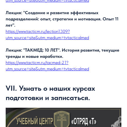
utm_source=site&utm_medium=tvtacticalmed
Лекция: "Создание и развитие эффективных
подразделений: опыт, стратегии и мотивация. Опыт 11
лет".
https://www.tacticm.ru/lection1309?
utm_source=site&utm_medium=tvtacticalmed
Лекция: "ТАКМЕД: 10 ЛЕТ". История развития, текущие
тренды и новые наработки.
https://www.tacticm.ru/tacmed-21?
utm_source=site&utm_medium=tvtacticalmed
VII. Узнать о наших курсах
подготовки и записаться.