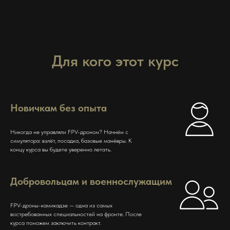
Для кого этот курс
Новичкам без опыта
Никогда не управляли FPV-дроном? Начнём с
симулятора: взлёт, посадка, базовые манёвры. К
концу курса вы будете уверенно летать.
Добровольцам и военнослужащим
FPV-дроны-камикадзе — одна из самых
востребованных специальностей на фронте. После
курса поможем заключить контракт.